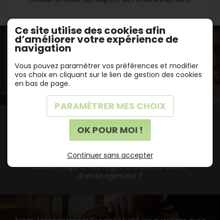
Ce site utilise des cookies afin
d’améliorer votre expérience de
navigation
En fonction de votre projet,
quels types de terrains à bâtir vous
Vous pouvez paramétrer vos préférences et modifier
vos choix en cliquant sur le lien de gestion des cookies
conviendraient le mieux ?
en bas de page.
PARAMÉTRER MES CHOIX
Un terrain en lotissement
OK POUR MOI !
Borné et viabilisé (raccordé aux réseaux d’électricité, de
Continuer sans accepter
gaz d’eau…) dont vous êtes assuré de la constructibilité
dans le respect des règles architecturales et
d’aménagement ?