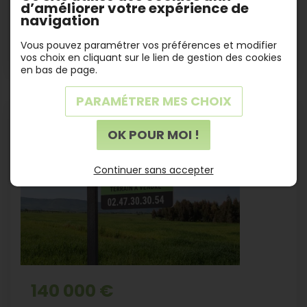
Terrain Sainte-Maure-de-Touraine 534
d’améliorer votre expérience de
m²
navigation
Sainte-Maure-de-Touraine (37800)
Vous pouvez paramétrer vos préférences et modifier
vos choix en cliquant sur le lien de gestion des cookies
en bas de page.
PARAMÉTRER MES CHOIX
OK POUR MOI !
Continuer sans accepter
140 000 €